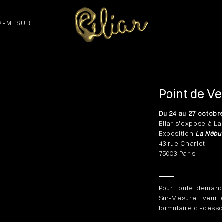
UR-MESURE
Point de V
Du 24 au 27 octobr
Eliar s'expose à L
Exposition
La Nébu
43 rue Charlot
75003 Paris
Pour toute deman
Sur-Mesure, veuil
formulaire ci-desso